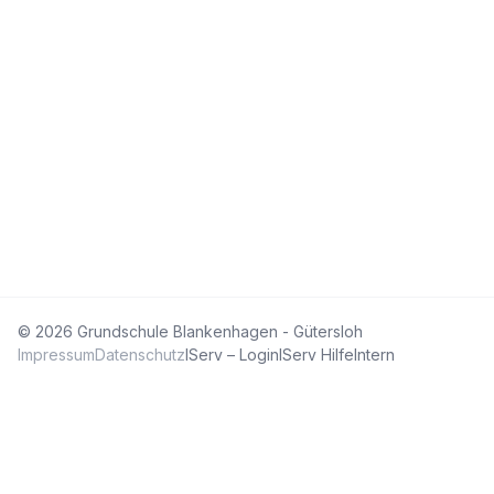
© 2026 Grundschule Blankenhagen - Gütersloh
Impressum
Datenschutz
IServ – Login
IServ Hilfe
Intern