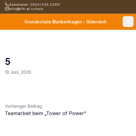
Sekretariat: 05241 505 23310
info@blh-gt.schule
Grundschule Blankenhagen - Gütersloh
5
19 Juni, 2026
Beitragsnavigation
Vorheriger Beitrag
Teamarbeit beim „Tower of Power“