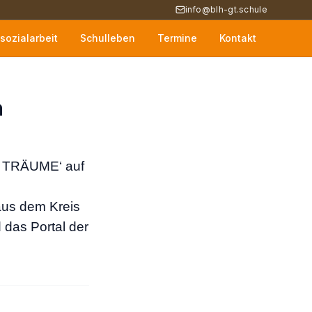
info@blh-gt.schule
sozialarbeit
Schulleben
Termine
Kontakt
a
R TRÄUME
‘ auf
aus dem Kreis
 das Portal der