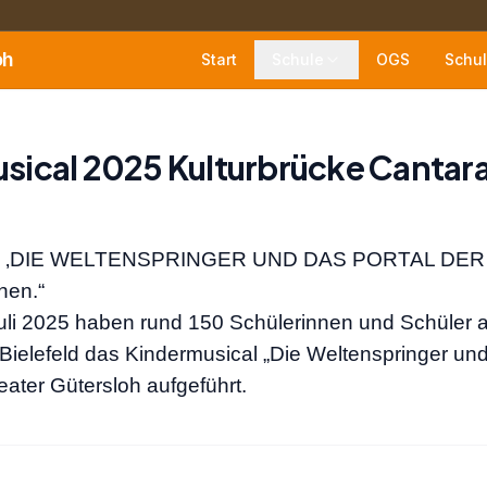
oh
Start
Schule
OGS
Schul
sical 2025 Kulturbrücke Cantar
‚
DIE WELTENSPRINGER UND DAS PORTAL DE
hen.“
uli 2025 haben rund 150 Schülerinnen und Schüler 
Bielefeld das Kindermusical „
Die Weltenspringer und
eater Gütersloh aufgeführt.