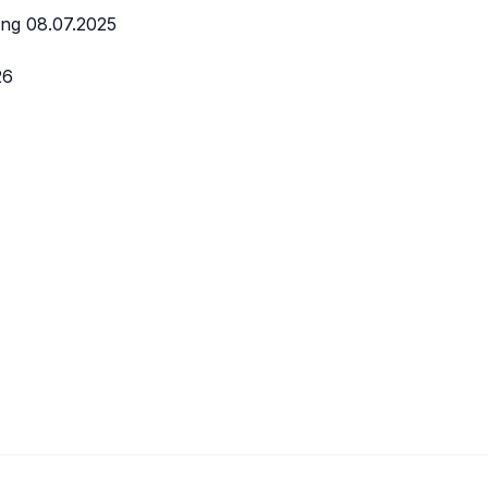
snavigation
ng 08.07.2025
26