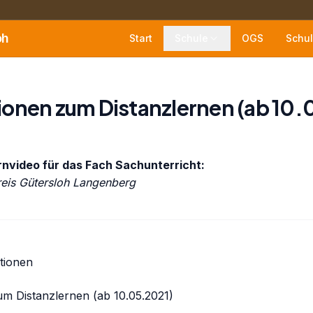
oh
Start
Schule
OGS
Schul
ionen zum Distanzlernen (ab 10.
ernvideo für das Fach Sachunterricht:
reis Gütersloh Langenberg
snavigation
tionen
m Distanzlernen (ab 10.05.2021)