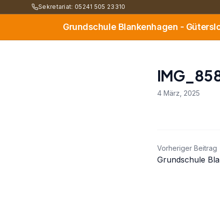
Sekretariat: 05241 505 23310
Grundschule Blankenhagen - Gütersl
IMG_85
4 März, 2025
Beitrag
Vorheriger Beitrag
Grundschule Bl