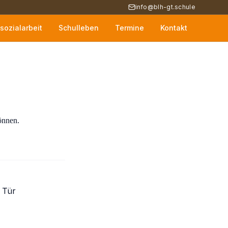
info@blh-gt.schule
sozialarbeit
Schulleben
Termine
Kontakt
können.
 Tür