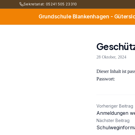
Sekretariat: 05241 505 23310
Grundschule Blankenhagen - Gütersl
Geschütz
28 Oktober, 2024
Dieser Inhalt ist pa
Passwort:
Beitrag
Vorheriger Beitrag
Anmeldungen wei
Nächster Beitrag
Schulweginforma