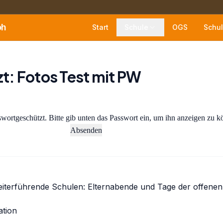
oh
Start
Schule
OGS
Schul
t: Fotos Test mit PW
sswortgeschützt. Bitte gib unten das Passwort ein, um ihn anzeigen zu 
snavigation
terführende Schulen: Elternabende und Tage der offenen
tion