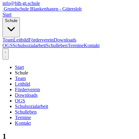
info@blh-gt.schule
Grundschule Blankenhagen - Gütersloh
Start
Schule
Team
Leitbild
Förderverein
Downloads
OGS
Schulsozialarbeit
Schulleben
Termine
Kontakt
Start
Schule
Team
Leitbild
Förderverein
Downloads
OGS
Schulsozialarbeit
Schulleben
Termine
Kontakt
1