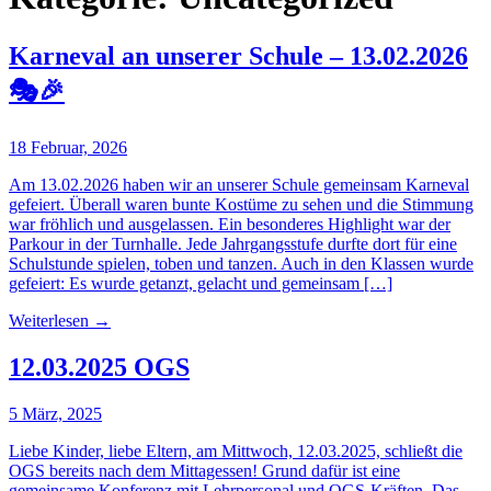
Karneval an unserer Schule – 13.02.2026
🎭🎉
18 Februar, 2026
Am 13.02.2026 haben wir an unserer Schule gemeinsam Karneval
gefeiert. Überall waren bunte Kostüme zu sehen und die Stimmung
war fröhlich und ausgelassen. Ein besonderes Highlight war der
Parkour in der Turnhalle. Jede Jahrgangsstufe durfte dort für eine
Schulstunde spielen, toben und tanzen. Auch in den Klassen wurde
gefeiert: Es wurde getanzt, gelacht und gemeinsam […]
Weiterlesen
→
12.03.2025 OGS
5 März, 2025
Liebe Kinder, liebe Eltern, am Mittwoch, 12.03.2025, schließt die
OGS bereits nach dem Mittagessen! Grund dafür ist eine
gemeinsame Konferenz mit Lehrpersonal und OGS-Kräften. Das