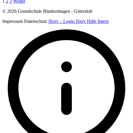
Seitennummerierung
1
2
3
Weiter
der
© 2026 Grundschule Blankenhagen - Gütersloh
Beiträge
Impressum
Datenschutz
IServ – Login
IServ Hilfe
Intern