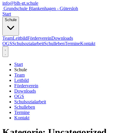
info@blh-gt.schule
Grundschule Blankenhagen - Gütersloh
Start
Schule
Team
Leitbild
Förderverein
Downloads
OGS
Schulsozialarbeit
Schulleben
Termine
Kontakt
Start
Schule
Team
Leitbild
Förderverein
Downloads
OGS
Schulsozialarbeit
Schulleben
Termine
Kontakt
Kategorie:
Uncategorized