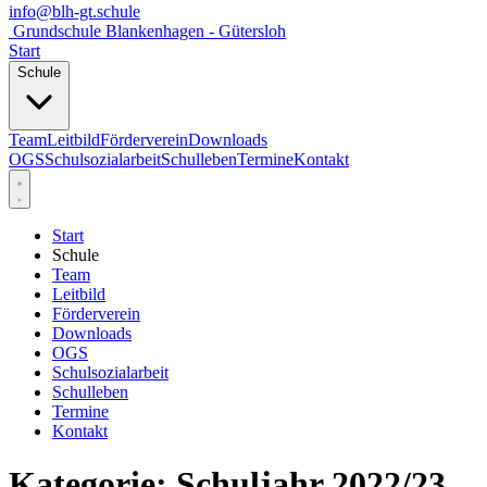
info@blh-gt.schule
Grundschule Blankenhagen - Gütersloh
Start
Schule
Team
Leitbild
Förderverein
Downloads
OGS
Schulsozialarbeit
Schulleben
Termine
Kontakt
Start
Schule
Team
Leitbild
Förderverein
Downloads
OGS
Schulsozialarbeit
Schulleben
Termine
Kontakt
Kategorie:
Schuljahr 2022/23