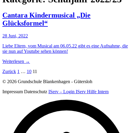
Cantara Kindermusical „Die
Glücksformel“
28 Juni, 2022
Liebe Eltern, vom Musical am 06.05.22 gibt es eine Aufnahme, die
sie nun auf Youtube sehen können!
Weiterlesen
→
Seitennummerierung
Zurück
1
…
10
11
der
© 2026 Grundschule Blankenhagen - Gütersloh
Beiträge
Impressum
Datenschutz
IServ – Login
IServ Hilfe
Intern