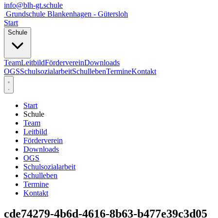
info@blh-gt.schule
Grundschule Blankenhagen - Gütersloh
Start
Schule
Team
Leitbild
Förderverein
Downloads
OGS
Schulsozialarbeit
Schulleben
Termine
Kontakt
Start
Schule
Team
Leitbild
Förderverein
Downloads
OGS
Schulsozialarbeit
Schulleben
Termine
Kontakt
cde74279-4b6d-4616-8b63-b477e39c3d05