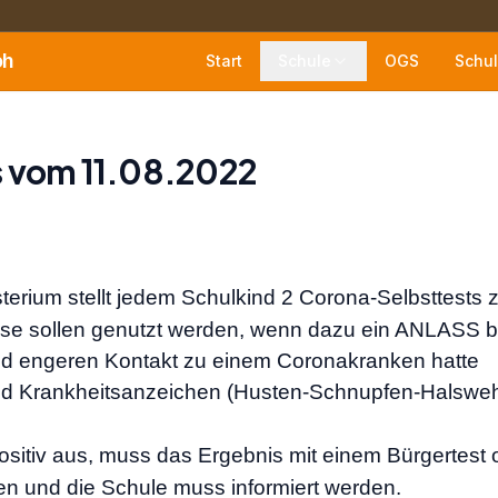
oh
Start
Schule
OGS
Schul
s vom 11.08.2022
terium stellt jedem Schulkind 2 Corona-Selbsttests 
se sollen genutzt werden,
wenn dazu ein ANLASS
b
nd
engeren Kontakt
zu einem Coronakranken hatte
nd
Krankheitsanzeichen
(Husten-Schnupfen-Halswe
ositiv aus
,
muss
das Ergebnis
mit
einem
Bürgertest
en
und die Schule muss informiert werden.