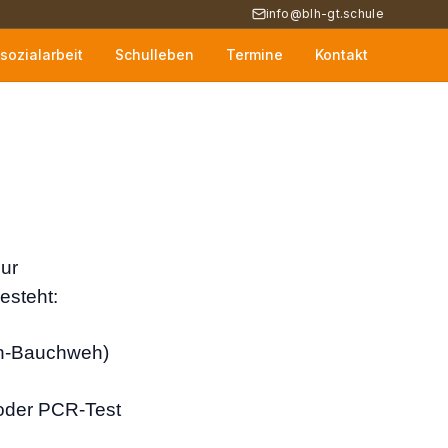
info@blh-gt.schule
sozialarbeit
Schulleben
Termine
Kontakt
zur
esteht:
h-Bauchweh)
 oder PCR-Test