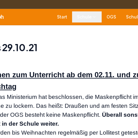
oh
Start
Schule
OGS
Schul
 29.10.21
nen zum Unterricht ab dem 02.11. und 
chtag
das Ministerium hat beschlossen, die Maskenpflicht im
 zu lockern. Das heißt: Draußen und am festen Sitzp
 der OGS besteht keine Maskenpflicht.
Überall sons
in der Schule weiter.
rden bis Weihnachten regelmäßig per Lollitest geteste