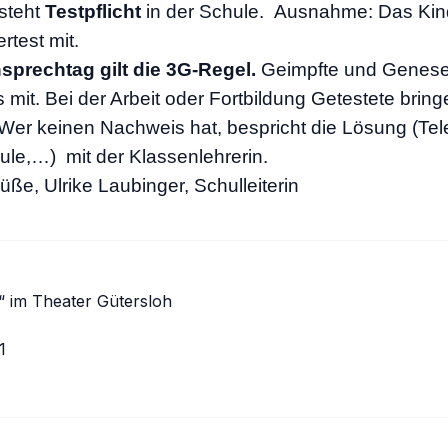
esteht
Testpflicht
in der Schule. Ausnahme: Das Kind
rtest mit.
nsprechtag gilt die 3G-Regel.
Geimpfte und Genese
 mit. Bei der Arbeit oder Fortbildung Getestete brin
Wer keinen Nachweis hat, bespricht die Lösung (Tel
hule,…) mit der Klassenlehrerin.
üße, Ulrike Laubinger, Schulleiterin
snavigation
“ im Theater Gütersloh
1