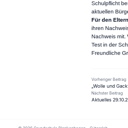
Schulpflicht b
aktuellen Bürge
Für den Elter
ihren Nachweis
Nachweis mit. 
Test in der Sc
Freundliche Gr
Beitrag
Vorheriger Beitrag
„Wolle und Gack
Nächster Beitrag
Aktuelles 29.10.2