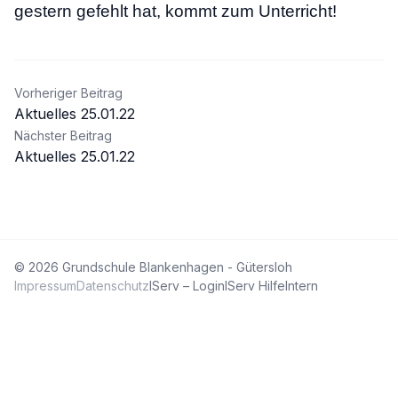
gestern gefehlt hat, kommt zum Unterricht!
Beitragsnavigation
Vorheriger Beitrag
Aktuelles 25.01.22
Nächster Beitrag
Aktuelles 25.01.22
© 2026 Grundschule Blankenhagen - Gütersloh
Impressum
Datenschutz
IServ – Login
IServ Hilfe
Intern