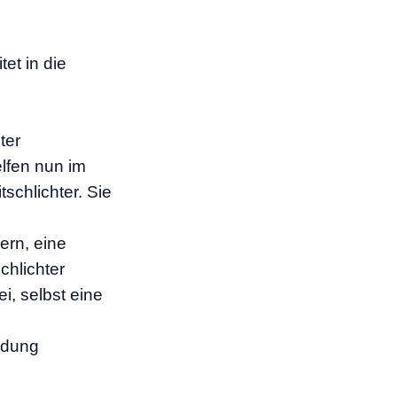
et in die
ter
lfen nun im
schlichter. Sie
ern, eine
chlichter
i, selbst eine
ldung