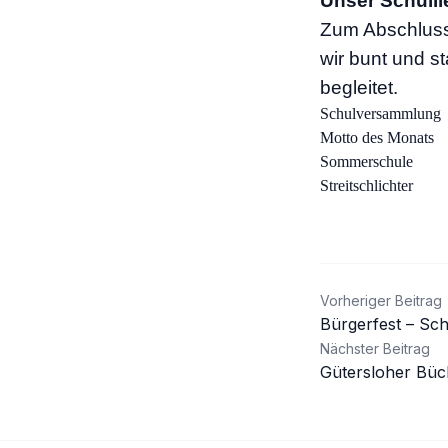
Unser Schulli
Zum Abschluss
wir bunt und s
begleitet.
Schulversammlung
Motto des Monats
Sommerschule
Streitschlichter
Beitrag
Vorheriger Beitrag
Bürgerfest – Sch
Nächster Beitrag
Gütersloher Büc