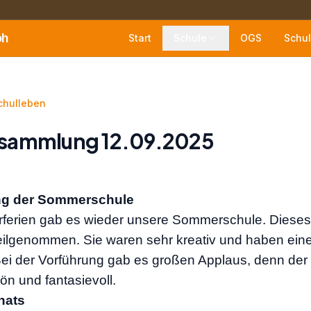
oh
Start
Schule
OGS
Schul
chulleben
rsammlung 12.09.2025
ng der Sommerschule
ferien gab es wieder unsere Sommerschule. Diese
eilgenommen. Sie waren sehr kreativ und haben ein
Bei der Vorführung gab es großen Applaus, denn der
n und fantasievoll.
nats