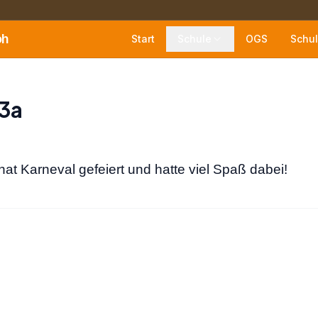
oh
Start
Schule
OGS
Schul
 3a
hat Karneval gefeiert und hatte viel Spaß dabei!
snavigation