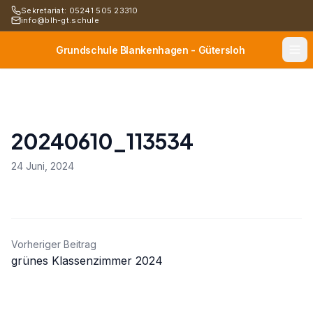
Sekretariat: 05241 505 23310
info@blh-gt.schule
Grundschule Blankenhagen - Gütersloh
20240610_113534
24 Juni, 2024
Beitragsnavigation
Vorheriger Beitrag
grünes Klassenzimmer 2024