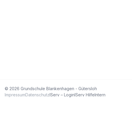
© 2026 Grundschule Blankenhagen - Gütersloh
Impressum
Datenschutz
IServ – Login
IServ Hilfe
Intern